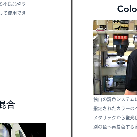
る不良品やラ
Colo
して使用でき
独自の調色システム
混合
指定されたカラーの
メタリックから蛍光
別の色へ再着色する