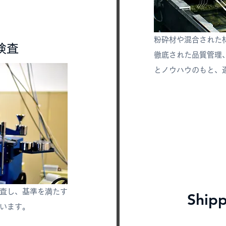
粉砕材や混合された
​検査
徹底された品質管理
とノウハウのもと、適
査し、基準を満たす
Ship
います。