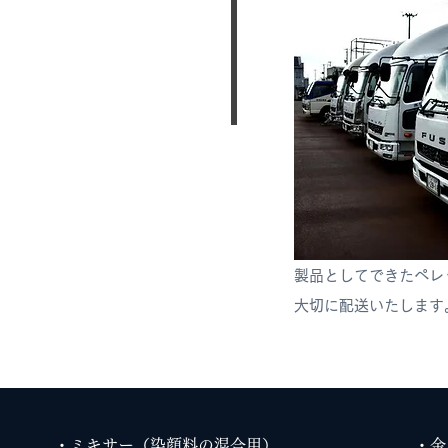
製品としてできた
ペレ
大切に配送いたします
・ミキサー（染顔料の混合用）
・金