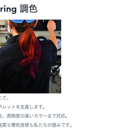
ring
調色
にて、
ペレットを生産します。
色、透明度の高いカラーまで対応。
高度な補色技術も私たちの強みです。