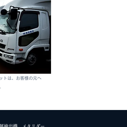
ットは、
お客様の元へ
。
属検出機 メタリダー