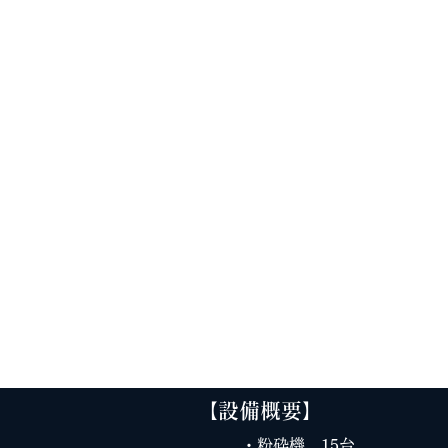
【設備概要】
・​粉砕機 15台