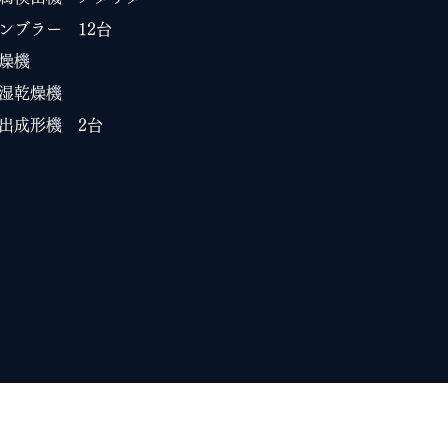
タンブラー
12台
燥機
湿乾燥機
射出成形機
2台