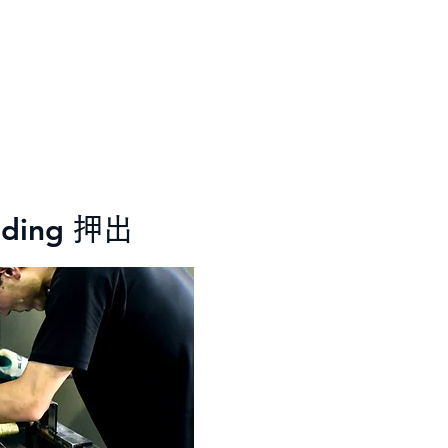
uding
押出